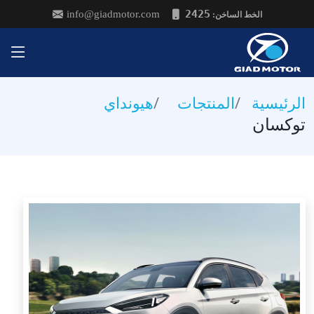
2425
info@giadmotor.com
:الخط الساخن
الرئيسية
المنتجات
هيونداي
توكسان