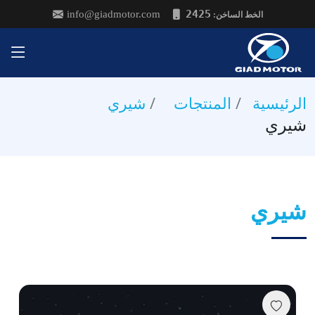
2425
info@giadmotor.com
:الخط الساخن
شيري
الرئيسية
المنتجات
شيري
شيري