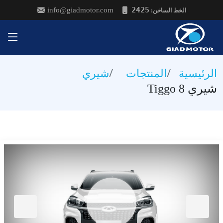
2425
info@giadmotor.com
:الخط الساخن
الرئيسية
المنتجات
شيري
شيري Tiggo 8